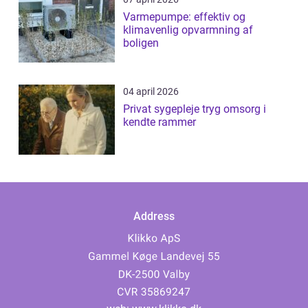
Varmepumpe: effektiv og
klimavenlig opvarmning af
boligen
04 april 2026
Privat sygepleje tryg omsorg i
kendte rammer
Address