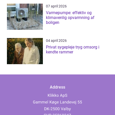
07 april 2026
Varmepumpe: effektiv og
klimavenlig opvarmning af
boligen
04 april 2026
Privat sygepleje tryg omsorg i
kendte rammer
Address