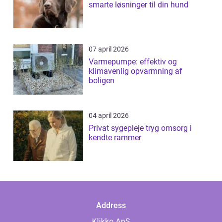
smarte løsninger til din hund
07 april 2026
Varmepumpe: effektiv og
klimavenlig opvarmning af
boligen
04 april 2026
Privat sygepleje tryg omsorg i
kendte rammer
Address