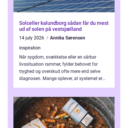
Solceller kalundborg sådan får du mest
ud af solen på vestsjælland
14 july 2026
Annika Sørensen
inspiration
Når sygdom, svækkelse eller en sårbar
livssituation rammer, fylder behovet for
tryghed og overskud ofte mere end selve
diagnosen. Mange oplever, at systemet er
presset, og at skiftende fagpersoner og ...